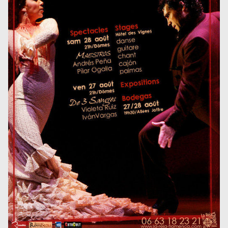
Museos y centros
culturales
Teatros y salas
Festivales
Circuitos y rutas del
flamenco