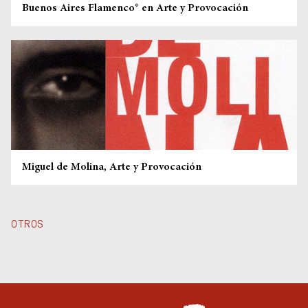
Museos y centros
Buenos Aires Flamenco® en Arte y Provocación
culturales
Teatros y salas
Festivales
Circuitos y rutas del
flamenco
Miguel de Molina, Arte y Provocación
OTROS