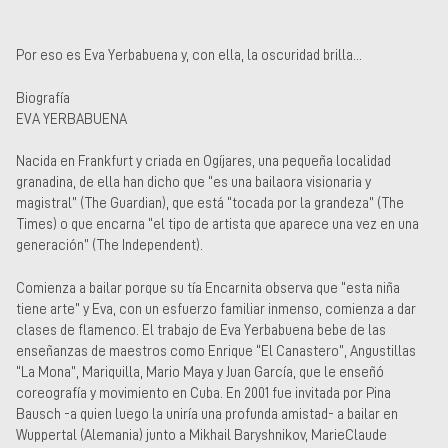
Por eso es Eva Yerbabuena y, con ella, la oscuridad brilla...
Biografía
EVA YERBABUENA
Nacida en Frankfurt y criada en Ogíjares, una pequeña localidad
granadina, de ella han dicho que “es una bailaora visionaria y
magistral” (The Guardian), que está “tocada por la grandeza” (The
Times) o que encarna “el tipo de artista que aparece una vez en una
generación” (The Independent).
Comienza a bailar porque su tía Encarnita observa que “esta niña
tiene arte” y Eva, con un esfuerzo familiar inmenso, comienza a dar
clases de flamenco. El trabajo de Eva Yerbabuena bebe de las
enseñanzas de maestros como Enrique “El Canastero”, Angustillas
“La Mona”, Mariquilla, Mario Maya y Juan García, que le enseñó
coreografía y movimiento en Cuba. En 2001 fue invitada por Pina
Bausch -a quien luego la uniría una profunda amistad- a bailar en
Wuppertal (Alemania) junto a Mikhail Baryshnikov, MarieClaude