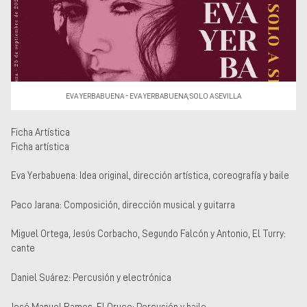
Museos y centros
culturales
Teatros y salas
Festivales
Circuitos y rutas del
flamenco
EVA YERBABUENA - EVA YERBABUENA, SOLO A SEVILLA
Ficha Artística
Ficha artística
Eva Yerbabuena: Idea original, dirección artística, coreografía y baile
Paco Jarana: Composición, dirección musical y guitarra
Miguel Ortega, Jesús Corbacho, Segundo Falcón y Antonio, El Turry:
cante
Daniel Suárez: Percusión y electrónica
José Manuel Ramos, El Oruco: Percusión y baile