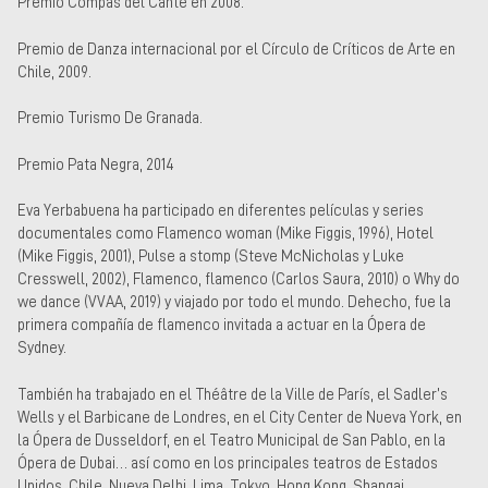
Premio Compás del Cante en 2008.
Premio de Danza internacional por el Círculo de Críticos de Arte en
Chile, 2009.
Premio Turismo De Granada.
Premio Pata Negra, 2014
Eva Yerbabuena ha participado en diferentes películas y series
documentales como Flamenco woman (Mike Figgis, 1996), Hotel
(Mike Figgis, 2001), Pulse a stomp (Steve McNicholas y Luke
Cresswell, 2002), Flamenco, flamenco (Carlos Saura, 2010) o Why do
we dance (VVAA, 2019) y viajado por todo el mundo. Dehecho, fue la
primera compañía de flamenco invitada a actuar en la Ópera de
Sydney.
También ha trabajado en el Théâtre de la Ville de París, el Sadler’s
Wells y el Barbicane de Londres, en el City Center de Nueva York, en
la Ópera de Dusseldorf, en el Teatro Municipal de San Pablo, en la
Ópera de Dubai… así como en los principales teatros de Estados
Unidos, Chile, Nueva Delhi, Lima, Tokyo, Hong Kong, Shangai