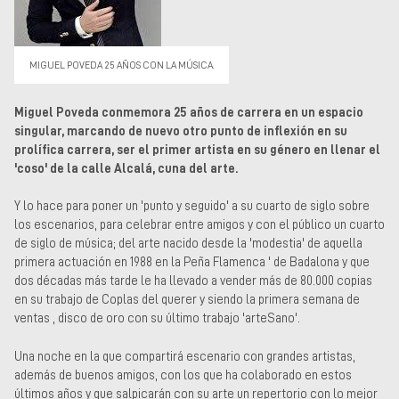
Museos y centros
culturales
Teatros y salas
MIGUEL POVEDA 25 AÑOS CON LA MÚSICA.
Festivales
Circuitos y rutas del
Miguel Poveda conmemora 25 años de carrera en un espacio
flamenco
singular, marcando de nuevo otro punto de inflexión en su
prolífica carrera, ser el primer artista en su género en llenar el
'coso' de la calle Alcalá, cuna del arte.
Y lo hace para poner un 'punto y seguido' a su cuarto de siglo sobre
los escenarios, para celebrar entre amigos y con el público un cuarto
de siglo de música; del arte nacido desde la 'modestia' de aquella
primera actuación en 1988 en la Peña Flamenca ' de Badalona y que
dos décadas más tarde le ha llevado a vender más de 80.000 copias
en su trabajo de Coplas del querer y siendo la primera semana de
ventas , disco de oro con su último trabajo 'arteSano'.
Una noche en la que compartirá escenario con grandes artistas,
además de buenos amigos, con los que ha colaborado en estos
últimos años y que salpicarán con su arte un repertorio con lo mejor