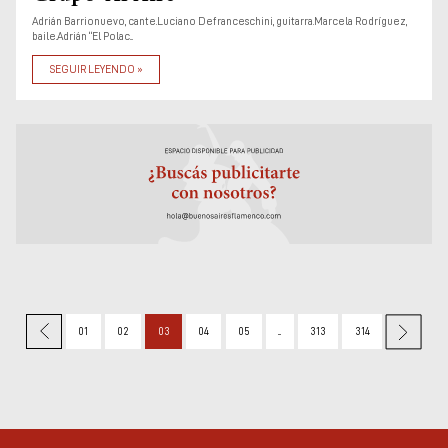
Adrián Barrionuevo, cante.Luciano Defranceschini, guitarra.Marcela Rodríguez,
baile.Adrián “El Polac...
SEGUIR LEYENDO »
01
02
03
04
05
...
313
314