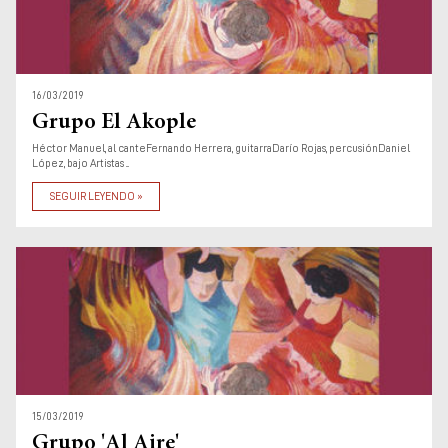
16/03/2019
Grupo El Akople
Héctor Manuel, al canteFernando Herrera, guitarraDarío Rojas, percusiónDaniel
López, bajo Artistas ...
SEGUIR LEYENDO »
15/03/2019
Grupo 'Al Aire'