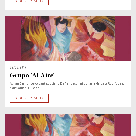
SEGUIR LEYENDO »
22/03/2019
Grupo 'Al Aire'
Adrián Barrionuevo, cante.Luciano Defranceschini, guitarra.Marcela Rodríguez,
baile.Adrián “El Polac...
SEGUIR LEYENDO »