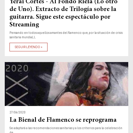
Museos y centros
Yerai Cortés - Al Fondo Riela (Lo otro
culturales
de Uno). Extracto de Trilogía sobre la
Teatros y salas
guitarra. Sigue este espectáculo por
Streaming
Festivales
Pensando en todos aquellos amantes del flamenco que, por la situación de crisis
Circuitos y rutas del
sanitaria mundial, l...
flamenco
SEGUIR LEYENDO »
27/04/2020
La Bienal de Flamenco se reprograma
Se adaptará a las recomendaciones sanitarias y a los criterios para la celebración
de ...