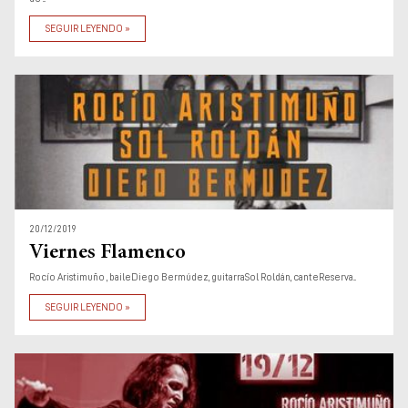
SEGUIR LEYENDO »
20/12/2019
Viernes Flamenco
Rocío Aristimuño , baileDiego Bermúdez, guitarraSol Roldán, canteReserva...
SEGUIR LEYENDO »