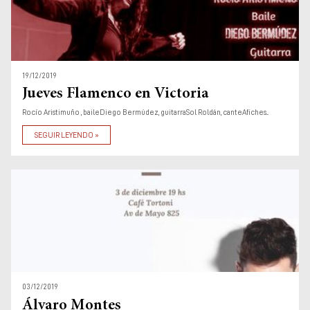
19/12/2019
Jueves Flamenco en Victoria
Rocío Aristimuño , baileDiego Bermúdez, guitarraSol Roldán, canteAfiches...
SEGUIR LEYENDO »
03/12/2019
Álvaro Montes