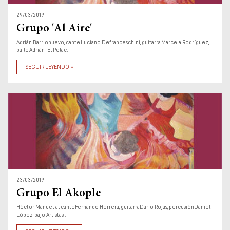
29/03/2019
Grupo 'Al Aire'
Adrián Barrionuevo, cante.Luciano Defranceschini, guitarra.Marcela Rodríguez,
baile.Adrián “El Polac...
SEGUIR LEYENDO »
23/03/2019
Grupo El Akople
Héctor Manuel, al canteFernando Herrera, guitarraDarío Rojas, percusiónDaniel
López, bajo Artistas ...