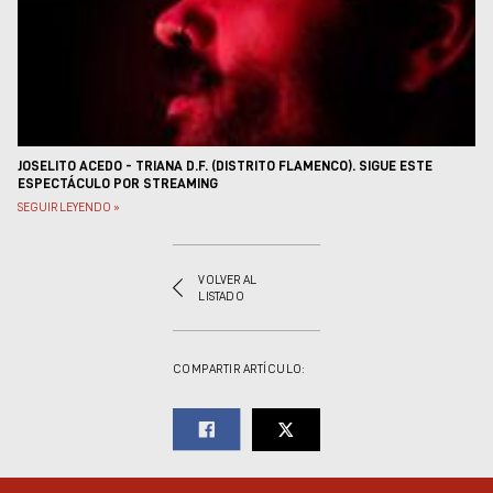
Museos y centros
culturales
Teatros y salas
Festivales
Circuitos y rutas del
flamenco
JOSELITO ACEDO - TRIANA D.F. (DISTRITO FLAMENCO). SIGUE ESTE
ESPECTÁCULO POR STREAMING
SEGUIR LEYENDO »
VOLVER AL
LISTADO
COMPARTIR ARTÍCULO: