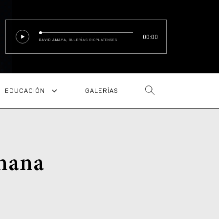
00:00
DAVID AMAYA
, BULERÍAS RIOPLATENSES
EDUCACIÓN
GALERÍAS
emana