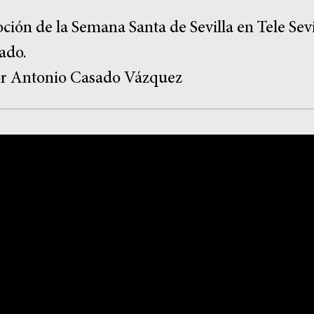
ión de la Semana Santa de Sevilla en Tele Sevi
ado.
or Antonio Casado Vázquez