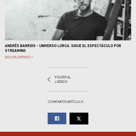
Museos y centros
culturales
Teatros y salas
Festivales
Circuitos y rutas del
flamenco
ANDRÉS BARRIOS - UNIVERSO LORCA. SIGUE EL ESPECTÁCULO POR
STREAMING
SEGUIR LEYENDO »
VOLVER AL
LISTADO
COMPARTIR ARTÍCULO: