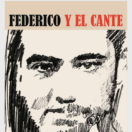
Museos y centros
culturales
Teatros y salas
Festivales
Circuitos y rutas del
flamenco