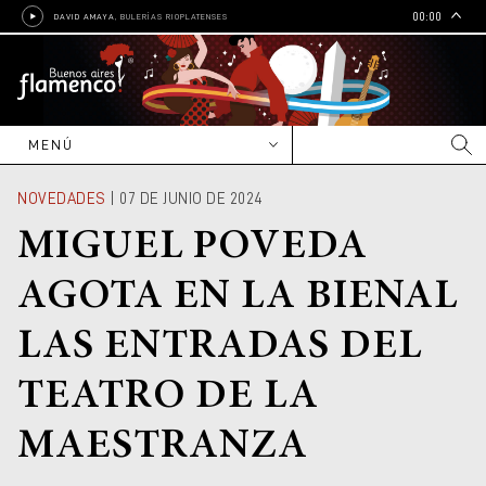
00:00
DAVID AMAYA
, BULERÍAS RIOPLATENSES
MENÚ
NOVEDADES
NOVEDADES
| 07 DE JUNIO DE 2024
CARTELERA
MIGUEL POVEDA
Nacional
ENTREVISTAS
AGOTA EN LA BIENAL
Internacional
Reportajes
ARTISTAS
LAS ENTRADAS DEL
Editoriales
Nacionales
CULTURA
Crónicas
Internacionales
Cine
EDUCACIÓN
TEATRO DE LA
Grupos y bandas
Radio
Escuelas, academias e
GALERÍAS
institutos
MAESTRANZA
Shows y contrataciones
Libros
Talleres, cursos y clínicas