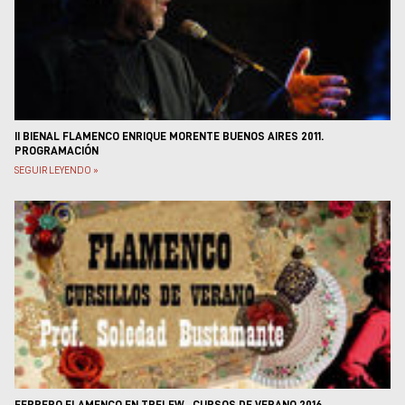
Museos y centros
culturales
Teatros y salas
Festivales
Circuitos y rutas del
flamenco
II BIENAL FLAMENCO ENRIQUE MORENTE BUENOS AIRES 2011.
PROGRAMACIÓN
SEGUIR LEYENDO »
FEBRERO FLAMENCO EN TRELEW , CURSOS DE VERANO 2016