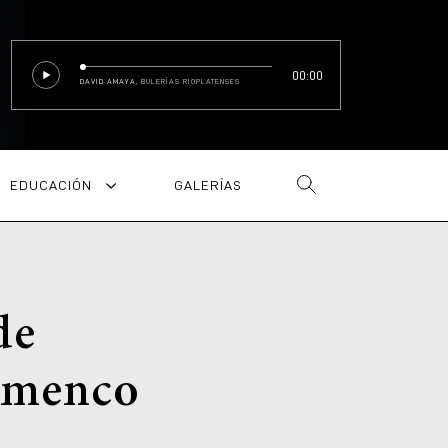
00:00
DAVID AMAYA
, BULERÍAS RIOPLATENSES
EDUCACIÓN
GALERÍAS
de
lamenco