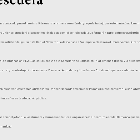
escuela
a convocado para el próximo 17 de enero la primera reunión del grupo de trabajo que estudiará cómo foment
eunión se procederá a la constitución de este comité de trabajo, del que formarán parte, entre otros, el guita
bre artístico del guitarrista Daniel Navarro, que desde hace años imparte clases en el Conservatorio Superi
al de Ordenación y Evaluación Educativa de la Consejería de Educación, Pilar Jiménez Trueba, y la directo
, en el grupo trabajarán docentes de Primaria, Secundaria y Enseñanzas Artísticas Superiores, además de un
 estos técnicos y especialistas serán los encargados de determinar los materiales didácticos que se elabor
ltimos años en la educación pública.
ene como objetivo que los alumnos y alumnas andaluces tengan acceso al conocimiento del flamenco, que ha 
umanidad.