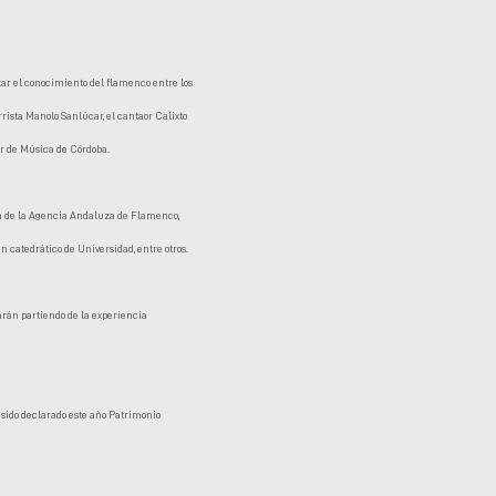
ar el conocimiento del flamenco entre los
rrista Manolo Sanlúcar, el cantaor Calixto
or de Música de Córdoba.
ra de la Agencia Andaluza de Flamenco,
 catedrático de Universidad, entre otros.
arán partiendo de la experiencia
sido declarado este año Patrimonio