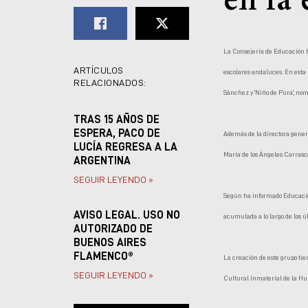
en la 
La Consejería de Educación h
ARTÍCULOS
escolares andaluces. En esta r
RELACIONADOS:
Sánchez y 'Niño de Pura', nom
TRAS 15 AÑOS DE
ESPERA, PACO DE
Además de la directora gener
LUCÍA REGRESA A LA
María de los Ángeles Carrasco
ARGENTINA
SEGUIR LEYENDO »
Según ha informado Educación,
AVISO LEGAL. USO NO
acumulada a lo largo de los ú
AUTORIZADO DE
BUENOS AIRES
FLAMENCO®
La creación de este grupo ti
SEGUIR LEYENDO »
Cultural Inmaterial de la H