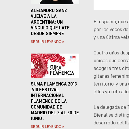
ALEJANDRO SANZ
VUELVE A LA
El espacio, que 
ARGENTINA: UN
VÍNCULO QUE LATE
por las voces de
DESDE SIEMPRE
y una última vel
SEGUIR LEYENDO »
Cuatro años desp
únicas que cerra
acogerá tres cit
gitanas femenina
territorio; y un
SUMA FLAMENCA 2013
.VIII FESTIVAL
ellos ya retirado
INTERNACIONAL
FLAMENCO DE LA
La delegada de T
COMUNIDAD DE
MADRID DEL 3 AL 30 DE
Bienal se distin
JUNIO .
desarrollo del f
SEGUIR LEYENDO »