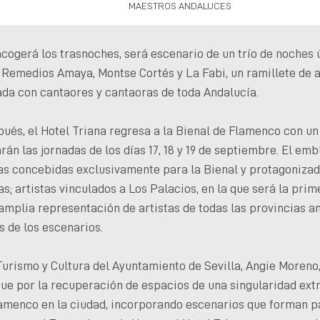
MAESTROS ANDALUCES
acogerá los trasnoches, será escenario de un trío de noches
 Remedios Amaya, Montse Cortés y La Fabi, un ramillete de a
ada con cantaores y cantaoras de toda Andalucía.
ués, el Hotel Triana regresa a la Bienal de Flamenco con un
rán las jornadas de los días 17, 18 y 19 de septiembre. El em
as concebidas exclusivamente para la Bienal y protagonizad
s; artistas vinculados a Los Palacios, en la que será la prim
a amplia representación de artistas de todas las provincias 
s de los escenarios.
urismo y Cultura del Ayuntamiento de Sevilla, Angie Moreno
gue por la recuperación de espacios de una singularidad ext
lamenco en la ciudad, incorporando escenarios que forman pa