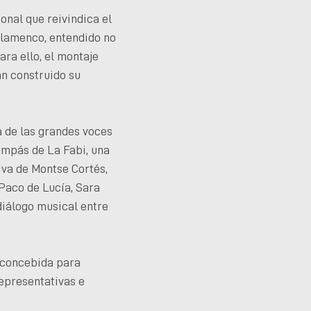
onal que reivindica el
 flamenco, entendido no
ara ello, el montaje
an construido su
 de las grandes voces
ompás de La Fabi, una
iva de Montse Cortés,
Paco de Lucía, Sara
 diálogo musical entre
a concebida para
representativas e