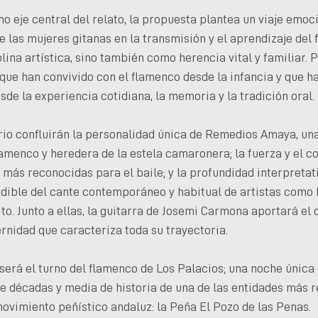
o eje central del relato, la propuesta plantea un viaje emoci
e las mujeres gitanas en la transmisión y el aprendizaje del
lina artística, sino también como herencia vital y familiar. P
 que han convivido con el flamenco desde la infancia y que h
de la experiencia cotidiana, la memoria y la tradición oral.
rio confluirán la personalidad única de Remedios Amaya, una
amenco y heredera de la estela camaronera; la fuerza y el c
 más reconocidas para el baile; y la profundidad interpretat
ndible del cante contemporáneo y habitual de artistas como 
to. Junto a ellas, la guitarra de Josemi Carmona aportará el
rnidad que caracteriza toda su trayectoria.
, será el turno del flamenco de Los Palacios; una noche únic
te décadas y media de historia de una de las entidades más 
movimiento peñístico andaluz: la Peña El Pozo de las Penas.