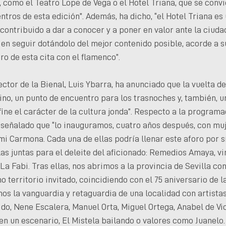
 como el Teatro Lope de Vega o el Hotel Triana, que se convi
tros de esta edición”. Además, ha dicho, “el Hotel Triana es
 contribuido a dar a conocer y a poner en valor ante la ciudad
n seguir dotándolo del mejor contenido posible, acorde a su
o de esta cita con el flamenco”.
ector de la Bienal, Luis Ybarra, ha anunciado que la vuelta de
uino, un punto de encuentro para los trasnoches y, también, u
ne el carácter de la cultura jonda”. Respecto a la programa
 señalado que “lo inauguramos, cuatro años después, con muje
mi Carmona. Cada una de ellas podría llenar este aforo por s
as juntas para el deleite del aficionado: Remedios Amaya, vi
La Fabi. Tras ellas, nos abrimos a la provincia de Sevilla co
 territorio invitado, coincidiendo con el 75 aniversario de l
os la vanguardia y retaguardia de una localidad con artista
guido, Nene Escalera, Manuel Orta, Miguel Ortega, Anabel de V
en un escenario, El Mistela bailando o valores como Juanelo.