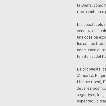
la Bienal como 
representantes g
El espectáculo 
andaluzas, mucho
una ocasión exc
los cantes tradi
acumulado durant
territorial del f
La propuesta, ba
(Almería), Paqui
Linares (Jaén), D
de Jerez, acompa
seguiriyas, tang
espectáculo traz