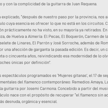
 y con la complicidad de la guitarra de Juan Requena.
ha explicado, “después de nuestro paso por la provincia, nos
lo cuya esencia es ofrecer lo que no está en los circuitos. 
n prácticamente no ha visto, en su mayoría ya retirados. En
za, de Huelva a Almería: El Pecas, El Boquerón, Carmen de la
selete de Linares, El Parrón y José Sorroche, además de Rom
por una afección de garganta la pasada edición. Es decir, un 
ta o cincuenta años, reivindicando esa modernidad de lo olv
noches únicas por definición”.
s espectáculos programados es ‘Mujeres gitanas’, el 17 de se
amentales del flamenco contemporáneo: Remedios Amaya, La
a guitarra por Josemi Carmona. Concebido a partir del musi
táculo nace con el propósito de recuperar “el flamenco sin ad
s desnuda, orgánica y esencial.