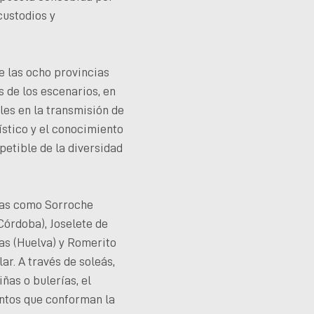
custodios y
 las ocho provincias
s de los escenarios, en
es en la transmisión de
ístico y el conocimiento
etible de la diversidad
stas como Sorroche
Córdoba), Joselete de
cas (Huelva) y Romerito
r. A través de soleás,
ñas o bulerías, el
entos que conforman la