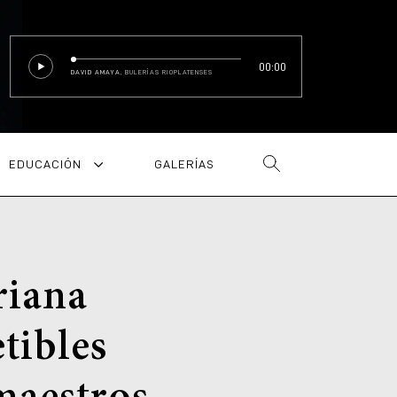
00:00
DAVID AMAYA
, BULERÍAS RIOPLATENSES
EDUCACIÓN
GALERÍAS
riana
tibles