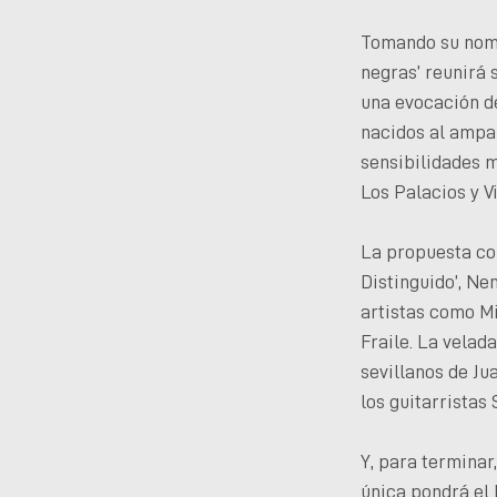
Tomando su nomb
negras’ reunirá 
una evocación de
nacidos al ampa
sensibilidades 
Los Palacios y Vi
La propuesta con
Distinguido’, Ne
artistas como Mi
Fraile. La velad
sevillanos de Ju
los guitarristas
Y, para terminar
única pondrá el 