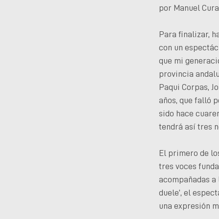
por Manuel Curao
Para finalizar, 
con un espectácu
que mi generació
provincia andalu
Paqui Corpas, Jo
años, que falló 
sido hace cuaren
tendrá así tres 
El primero de lo
tres voces fund
acompañadas a l
duele’, el espec
una expresión má