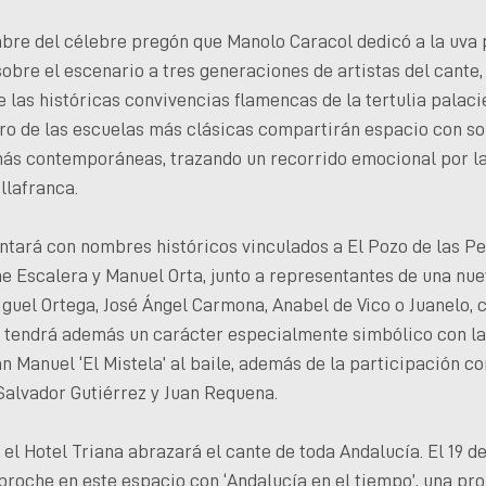
re del célebre pregón que Manolo Caracol dedicó a la uva p
sobre el escenario a tres generaciones de artistas del cante, 
 las históricas convivencias flamencas de la tertulia palacie
ro de las escuelas más clásicas compartirán espacio con so
más contemporáneas, trazando un recorrido emocional por 
llafranca.
tará con nombres históricos vinculados a El Pozo de las Pena
ne Escalera y Manuel Orta, junto a representantes de una nu
guel Ortega, José Ángel Carmona, Anabel de Vico o Juanelo, c
a tendrá además un carácter especialmente simbólico con la 
an Manuel ‘El Mistela’ al baile, además de la participación c
 Salvador Gutiérrez y Juan Requena.
, el Hotel Triana abrazará el cante de toda Andalucía. El 19
broche en este espacio con ‘Andalucía en el tiempo’, una p