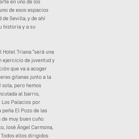
erte en uno de los
 uno de esos espacios
 de Sevilla, y de ahí
 historia y a su
l Hotel Triana “será una
n ejercicio de juventud y
ción que va a acoger
res gitanas junto a la
í sola, pero hemos
nculada al barrio,
n Los Palacios por
a peña El Pozo de las
s de muy buen cuño:
ico, José Ángel Carmona,
 Todos ellos dirigidos