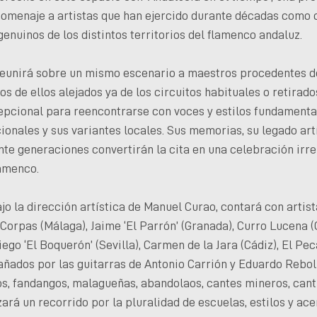
homenaje a artistas que han ejercido durante décadas como 
enuinos de los distintos territorios del flamenco andaluz.
reunirá sobre un mismo escenario a maestros procedentes de
s de ellos alejados ya de los circuitos habituales o retirado
epcional para reencontrarse con voces y estilos fundamental
cionales y sus variantes locales. Sus memorias, su legado art
e generaciones convertirán la cita en una celebración irrep
lamenco.
jo la dirección artística de Manuel Curao, contará con arti
 Corpas (Málaga), Jaime ‘El Parrón’ (Granada), Curro Lucena (
iego ‘El Boquerón’ (Sevilla), Carmen de la Jara (Cádiz), El Pe
ñados por las guitarras de Antonio Carrión y Eduardo Rebolla
os, fandangos, malagueñas, abandolaos, cantes mineros, canti
ará un recorrido por la pluralidad de escuelas, estilos y ac