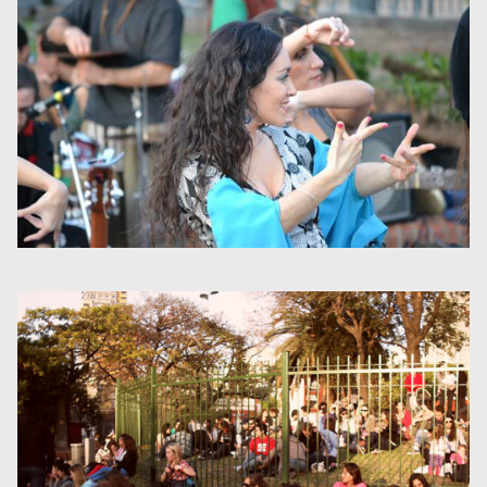
Museos y centros
culturales
Teatros y salas
Festivales
Circuitos y rutas del
flamenco