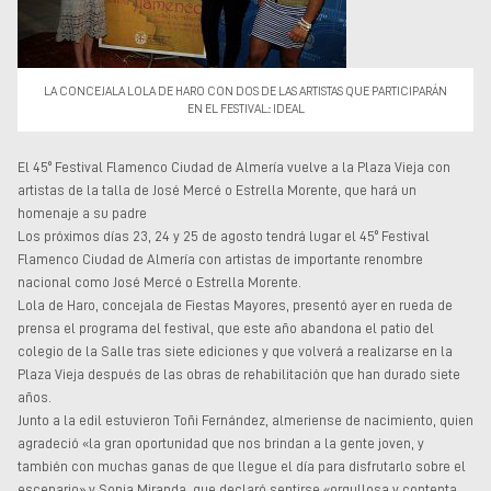
Museos y centros
culturales
Teatros y salas
Festivales
LA CONCEJALA LOLA DE HARO CON DOS DE LAS ARTISTAS QUE PARTICIPARÁN
EN EL FESTIVAL.:: IDEAL
Circuitos y rutas del
flamenco
El 45º Festival Flamenco Ciudad de Almería vuelve a la Plaza Vieja con
artistas de la talla de José Mercé o Estrella Morente, que hará un
homenaje a su padre
Los próximos días 23, 24 y 25 de agosto tendrá lugar el 45º Festival
Flamenco Ciudad de Almería con artistas de importante renombre
nacional como José Mercé o Estrella Morente.
Lola de Haro, concejala de Fiestas Mayores, presentó ayer en rueda de
prensa el programa del festival, que este año abandona el patio del
colegio de la Salle tras siete ediciones y que volverá a realizarse en la
Plaza Vieja después de las obras de rehabilitación que han durado siete
años.
Junto a la edil estuvieron Toñi Fernández, almeriense de nacimiento, quien
agradeció «la gran oportunidad que nos brindan a la gente joven, y
también con muchas ganas de que llegue el día para disfrutarlo sobre el
escenario» y Sonia Miranda, que declaró sentirse «orgullosa y contenta