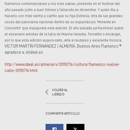
flamenco contemporáneo y voz más sabia», presente en el festival del
año pasado junto a Juan Gómez y fallecido en diciembre. Y quien iba a
hacerlo con más sentío y cariño que su hija Estrella, otra de las grandes
voces del panorama nacional dentro de su espectáculo 'Morente en
Concierto' que inaugurará esta edición. El año pasado ya triunfaron sobre
el escenario artistas de la talla de Marina Heredia, Tomatito o Arcángel,
.
por lo que esta edición augura éxito, arte a raudales y excelente música
VÍCTOR MARTÍN FERNÁNDEZ | ALMERÍA.
Buenos Aires Flamenco ®
agradece a: elideal.es
http://www.ideal.es/almeria/v/20110716/cultura/flamenco-vuelve-
calle-20110716.html
VOLVER AL
LISTADO
COMPARTIR ARTÍCULO: