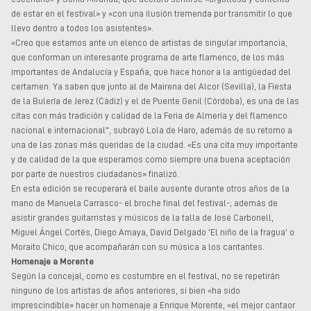
de estar en el festival» y «con una ilusión tremenda por transmitir lo que
llevo dentro a todos los asistentes».
«Creo que estamos ante un elenco de artistas de singular importancia,
que conforman un interesante programa de arte flamenco, de los más
importantes de Andalucía y España, que hace honor a la antigüedad del
certamen. Ya saben que junto al de Mairena del Alcor (Sevilla), la Fiesta
de la Bulería de Jerez (Cádiz) y el de Puente Genil (Córdoba), es una de las
citas con más tradición y calidad de la Feria de Almería y del flamenco
nacional e internacional", subrayó Lola de Haro, además de su retorno a
una de las zonas más queridas de la ciudad. «Es una cita muy importante
y de calidad de la que esperamos como siempre una buena aceptación
por parte de nuestros ciudadanos» finalizó.
En esta edición se recuperará el baile ausente durante otros años de la
mano de Manuela Carrasco- el broche final del festival-; además de
asistir grandes guitarristas y músicos de la talla de José Carbonell,
Miguel Ángel Cortés, Diego Amaya, David Delgado 'El niño de la fragua' o
Moraito Chico, que acompañarán con su música a los cantantes.
Homenaje a Morente
Según la concejal, como es costumbre en el festival, no se repetirán
ninguno de los artistas de años anteriores, si bien «ha sido
imprescindible» hacer un homenaje a Enrique Morente, «el mejor cantaor