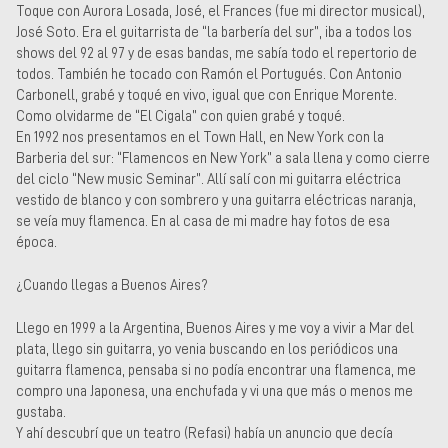
Toque con Aurora Losada, José, el Frances (fue mi director musical),
José Soto. Era el guitarrista de “la barbería del sur”, iba a todos los
shows del 92 al 97 y de esas bandas, me sabía todo el repertorio de
todos. También he tocado con Ramón el Portugués. Con Antonio
Carbonell, grabé y toqué en vivo, igual que con Enrique Morente.
Como olvidarme de “El Cigala” con quien grabé y toqué.
En 1992 nos presentamos en el Town Hall, en New York con la
Barberia del sur: “Flamencos en New York” a sala llena y como cierre
del ciclo “New music Seminar”. Allí salí con mi guitarra eléctrica
vestido de blanco y con sombrero y una guitarra eléctricas naranja,
se veía muy flamenca. En al casa de mi madre hay fotos de esa
época.
¿Cuando llegas a Buenos Aires?
Llego en 1999 a la Argentina, Buenos Aires y me voy a vivir a Mar del
plata, llego sin guitarra, yo venia buscando en los periódicos una
guitarra flamenca, pensaba si no podía encontrar una flamenca, me
compro una Japonesa, una enchufada y vi una que más o menos me
gustaba.
Y ahí descubrí que un teatro (Refasi) había un anuncio que decía