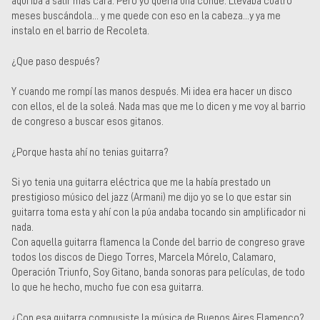
aquí iba a salir mas cara. Pero yo quería una conde. Llevaba cuatro
meses buscándola... y me quede con eso en la cabeza...y ya me
instalo en el barrio de Recoleta.
¿Que paso después?
Y cuando me rompí las manos después. Mi idea era hacer un disco
con ellos, el de la soleá. Nada mas que me lo dicen y me voy al barrio
de congreso a buscar esos gitanos.
¿Porque hasta ahí no tenias guitarra?
Si yo tenia una guitarra eléctrica que me la había prestado un
prestigioso músico del jazz (Armani) me dijo yo se lo que estar sin
guitarra toma esta y ahí con la púa andaba tocando sin amplificador ni
nada.
Con aquella guitarra flamenca la Conde del barrio de congreso grave
todos los discos de Diego Torres, Marcela Mórelo, Calamaro,
Operación Triunfo, Soy Gitano, banda sonoras para películas, de todo
lo que he hecho, mucho fue con esa guitarra.
¿Con esa guitarra compusiste la música de Buenos Aires Flamenco?