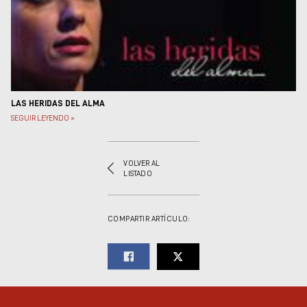
Museos y centros
culturales
Teatros y salas
Festivales
Circuitos y rutas del
flamenco
LAS HERIDAS DEL ALMA
SEGUIR LEYENDO »
VOLVER AL
LISTADO
COMPARTIR ARTÍCULO: