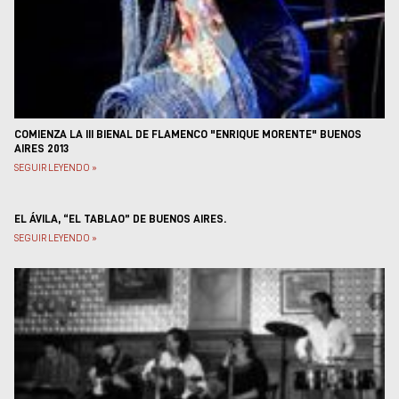
Museos y centros
culturales
Teatros y salas
Festivales
Circuitos y rutas del
flamenco
COMIENZA LA III BIENAL DE FLAMENCO "ENRIQUE MORENTE" BUENOS
AIRES 2013
SEGUIR LEYENDO »
EL ÁVILA, “EL TABLAO” DE BUENOS AIRES.
SEGUIR LEYENDO »