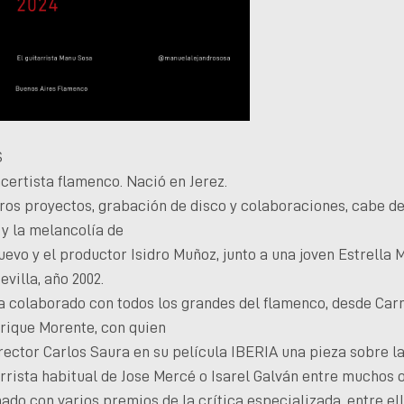
S
ncertista flamenco. Nació en Jerez.
ros proyectos, grabación de disco y colaboraciones, cabe d
o y la melancolía de
nuevo y el productor Isidro Muñoz, junto a una joven Estrella
villa, año 2002.
ha colaborado con todos los grandes del flamenco, desde Ca
rique Morente, con quien
rector Carlos Saura en su película IBERIA una pieza sobre l
arrista habitual de Jose Mercé o Isarel Galván entre muchos o
ado con varios premios de la crítica especializada, entre ell