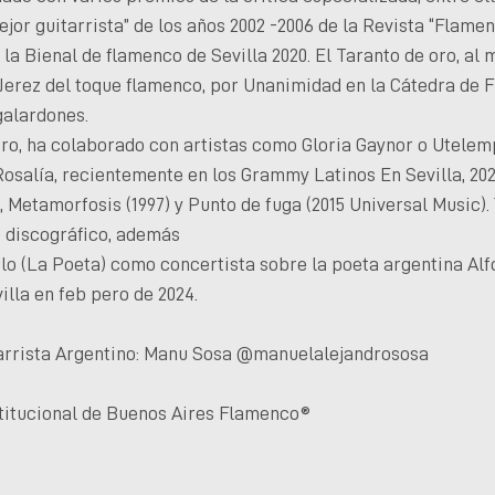
ejor guitarrista” de los años 2002 -2006 de la Revista “Flamen
la Bienal de flamenco de Sevilla 2020. El Taranto de oro, al m
 Jerez del toque flamenco, por Unanimidad en la Cátedra de
galardones.
ro, ha colaborado con artistas como Gloria Gaynor o Utelemp
 Rosalía, recientemente en los Grammy Latinos En Sevilla, 202
, Metamorfosis (1997) y Punto de fuga (2015 Universal Music)
o discográfico, además
o (La Poeta) como concertista sobre la poeta argentina Alfo
illa en feb pero de 2024.
tarrista Argentino: Manu Sosa @manuelalejandrososa
stitucional de Buenos Aires Flamenco®