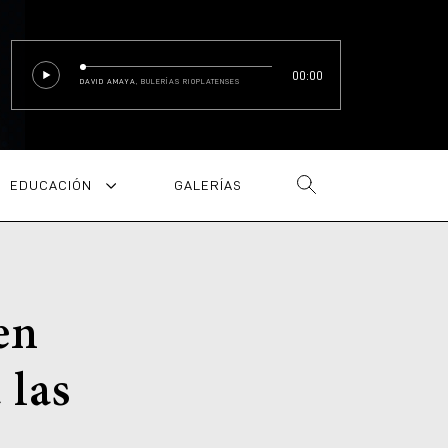
00:00
DAVID AMAYA
, BULERÍAS RIOPLATENSES
EDUCACIÓN
GALERÍAS
en
 las