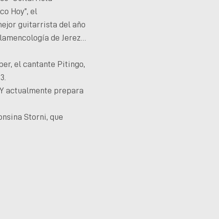
co Hoy”, el
ejor guitarrista del año
 Flamencología de Jerez…
er, el cantante Pitingo,
3.
. Y actualmente prepara
nsina Storni, que