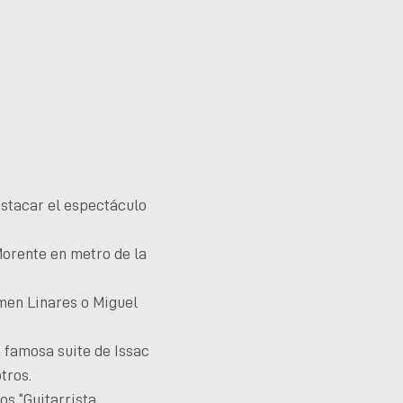
estacar el espectáculo
 Morente en metro de la
rmen Linares o Miguel
a famosa suite de Issac
tros.
os “Guitarrista