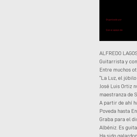
ALFREDO LAGO
Guitarrista y co
Entre muchos ot
“La Luz, el júbil
José Luis Ortiz 
maestranza de Se
A partir de ahí 
Poveda hasta En
Graba para el di
Albéniz. Es guit
Ha sido galardon