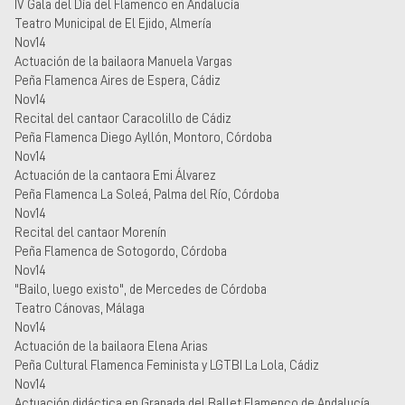
IV Gala del Día del Flamenco en Andalucía
Teatro Municipal de El Ejido, Almería
Nov14
Actuación de la bailaora Manuela Vargas
Peña Flamenca Aires de Espera, Cádiz
Nov14
Recital del cantaor Caracolillo de Cádiz
Peña Flamenca Diego Ayllón, Montoro, Córdoba
Nov14
Actuación de la cantaora Emi Álvarez
Peña Flamenca La Soleá, Palma del Río, Córdoba
Nov14
Recital del cantaor Morenín
Peña Flamenca de Sotogordo, Córdoba
Nov14
"Bailo, luego existo", de Mercedes de Córdoba
Teatro Cánovas, Málaga
Nov14
Actuación de la bailaora Elena Arias
Peña Cultural Flamenca Feminista y LGTBI La Lola, Cádiz
Nov14
Actuación didáctica en Granada del Ballet Flamenco de Andalucía