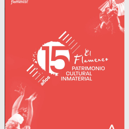
Museos y centros
culturales
Teatros y salas
Festivales
Circuitos y rutas del
flamenco